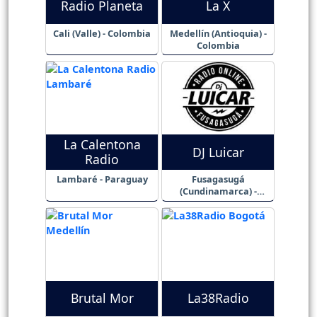
Radio Planeta
La X
Cali (Valle) - Colombia
Medellín (Antioquia) -
Colombia
La Calentona
DJ Luicar
Radio
Lambaré - Paraguay
Fusagasugá
(Cundinamarca) -
Colombia
Brutal Mor
La38Radio