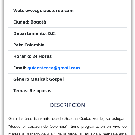
Web:
www.guiaestereo.com
Ciudad:
Bogotá
Departamento:
D.C.
País:
Colombia
Horario:
24 Horas
Email:
guiaestereo@gmail.com
Género Musical:
Gospel
Temas:
Religiosas
DESCRIPCIÓN
Guía Estéreo transmite desde Soacha Ciudad verde, su eslogan,
"desde el corazón de Colombia", tiene programación en vivo de
martes a sábado de 4 a 5 de la tarde, su música y mensaje esta