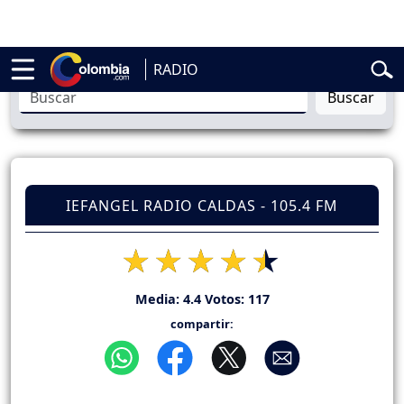
ial
Abelardo de la Espriella
Liga BetPlay
Spider-Man
Gustavo Petro
RADIO
Buscar
IEFANGEL RADIO CALDAS - 105.4 FM
Media:
4.4
Votos:
117
compartir: