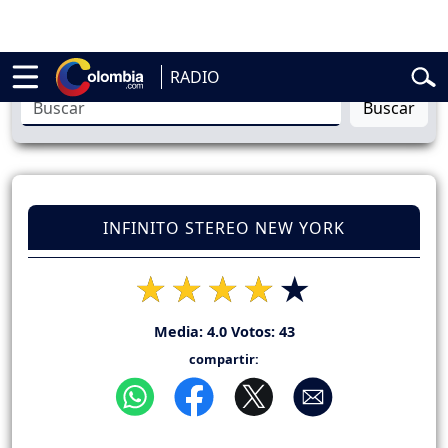
belardo de la Espriella
Vuelta a Colombia
Jorge Alfredo Vargas
Gust
RADIO
Buscar
INFINITO STEREO NEW YORK
Media:
4.0
Votos:
43
compartir: