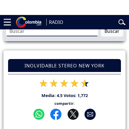
l
Abelardo de la Espriella
Vuelta a Colombia
Jorge Alfredo Vargas
Gu
RADIO
Buscar
INOLVIDABLE STEREO NEW YORK
Media:
4.5
Votos:
1,772
compartir: