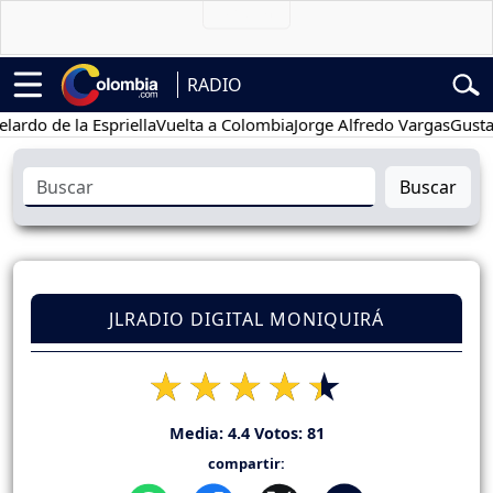
RADIO
de la Espriella
Vuelta a Colombia
Jorge Alfredo Vargas
Gustavo Pet
Buscar
JLRADIO DIGITAL MONIQUIRÁ
Media:
4.4
Votos:
81
compartir: