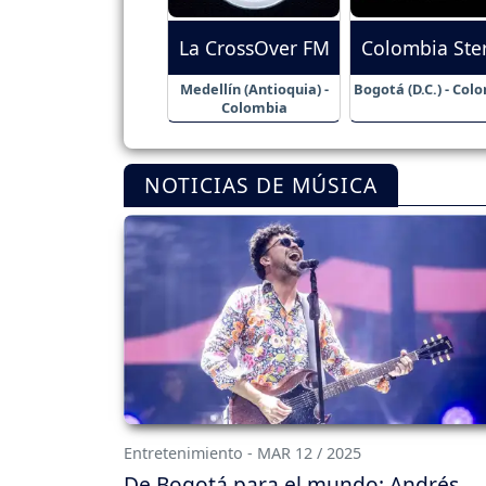
La CrossOver FM
Colombia Ste
Medellín (Antioquia) -
Bogotá (D.C.) - Col
Colombia
NOTICIAS DE MÚSICA
Entretenimiento - MAR 12 / 2025
De Bogotá para el mundo: Andrés