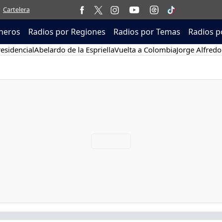
Cartelera
neros
Radios por Regiones
Radios por Temas
Radios p
esidencial
Abelardo de la Espriella
Vuelta a Colombia
Jorge Alfredo