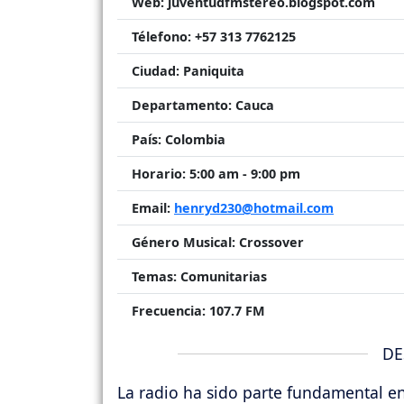
Web:
juventudfmstereo.blogspot.com
Télefono:
+57 313 7762125
Ciudad:
Paniquita
Departamento:
Cauca
País:
Colombia
Horario:
5:00 am - 9:00 pm
Email:
henryd230@hotmail.com
Género Musical:
Crossover
Temas:
Comunitarias
Frecuencia:
107.7 FM
DE
La radio ha sido parte fundamental e