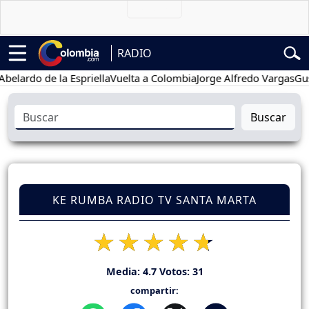
RADIO
rdo de la Espriella
Vuelta a Colombia
Jorge Alfredo Vargas
Gustavo
Buscar
KE RUMBA RADIO TV SANTA MARTA
Media:
4.7
Votos:
31
compartir: