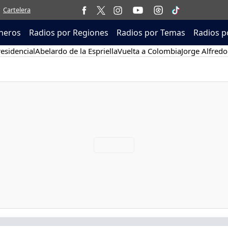
Cartelera
neros
Radios por Regiones
Radios por Temas
Radios p
esidencial
Abelardo de la Espriella
Vuelta a Colombia
Jorge Alfredo