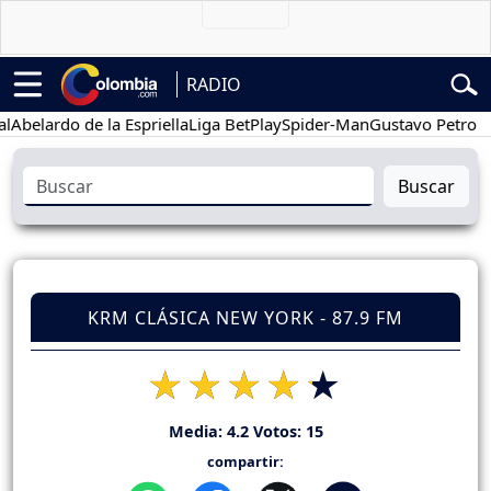
RADIO
lardo de la Espriella
Liga BetPlay
Spider-Man
Gustavo Petro
Pos
Buscar
KRM CLÁSICA NEW YORK - 87.9 FM
Media:
4.2
Votos:
15
compartir: