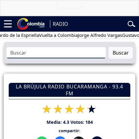
RADIO
la Espriella
Vuelta a Colombia
Jorge Alfredo Vargas
Gustavo Petro
Buscar
LA BRÚJULA RADIO BUCARAMANGA - 93.4
FM
Media:
4.3
Votos:
184
compartir: