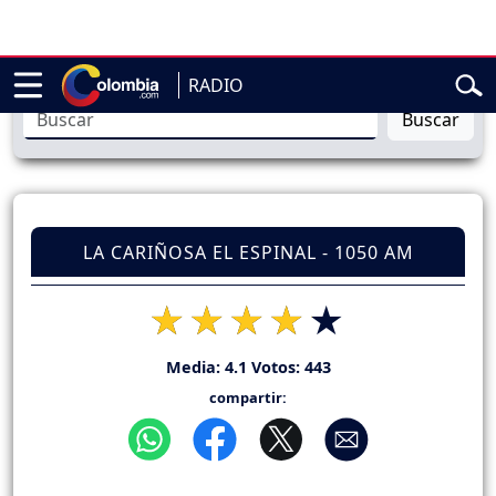
residencial de Abelardo de la Espriella
Sigue en vivo la poses
RADIO
Buscar
LA CARIÑOSA EL ESPINAL - 1050 AM
Media:
4.1
Votos:
443
compartir: