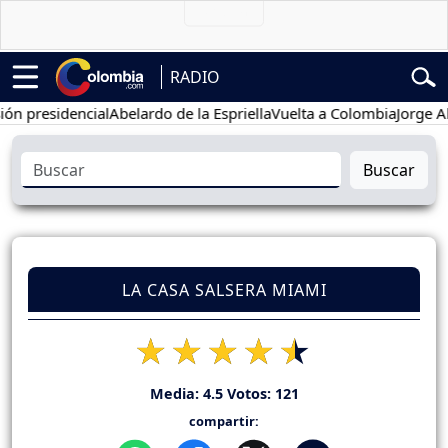
RADIO
esidencial
Abelardo de la Espriella
Vuelta a Colombia
Jorge Alfred
Buscar
LA CASA SALSERA MIAMI
Media:
4.5
Votos:
121
compartir: