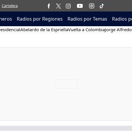
Cartelera
neros
Radios por Regiones
Radios por Temas
Radios p
esidencial
Abelardo de la Espriella
Vuelta a Colombia
Jorge Alfredo