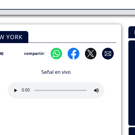
EW YORK
90
compartir:
Señal en vivo