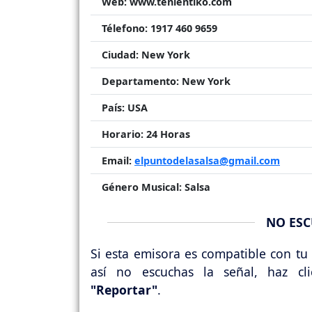
Web:
www.tenientiko.com
Télefono:
1917 460 9659
Ciudad:
New York
Departamento:
New York
País:
USA
Horario:
24 Horas
Email:
elpuntodelasalsa@gmail.com
Género Musical:
Salsa
NO ESC
Si esta emisora es compatible con tu 
así no escuchas la señal, haz cl
"Reportar"
.