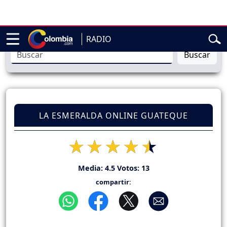
dencial de Abelardo de la Espriella
Sigue en vivo la posesión p
RADIO
Buscar
LA ESMERALDA ONLINE GUATEQUE
Media:
4.5
Votos:
13
compartir: