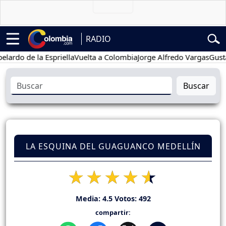
RADIO
 de la Espriella
Vuelta a Colombia
Jorge Alfredo Vargas
Gustavo P
Buscar
LA ESQUINA DEL GUAGUANCO MEDELLÍN
Media:
4.5
Votos:
492
compartir: