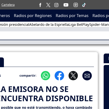
Cartelera
neros
Radios por Regiones
Radios por Temas
Radios p
sión presidencial
Abelardo de la Espriella
Liga BetPlay
Spider-Man
5
compartir:
LA EMISORA NO SE
ENCUENTRA DISPONIBLE
s posible que no esté transmitiendo, o haya cambiado