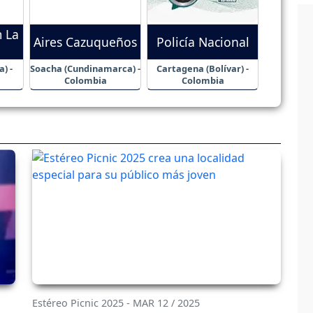
m La
Aires Cazuqueños
Policía Nacional
a) -
Soacha (Cundinamarca) -
Cartagena (Bolívar) -
Colombia
Colombia
Estéreo Picnic 2025 - MAR 12 / 2025