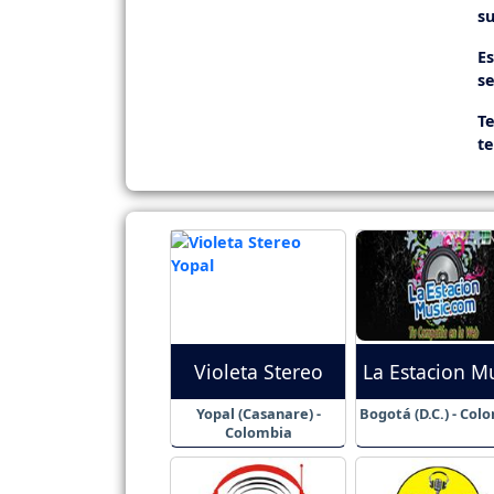
su
E
se
Te
t
Violeta Stereo
La Estacion M
Yopal (Casanare) -
Bogotá (D.C.) - Col
Colombia