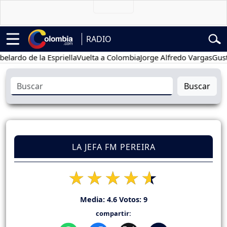
RADIO
o de la Espriella
Vuelta a Colombia
Jorge Alfredo Vargas
Gustavo P
Buscar
LA JEFA FM PEREIRA
Media:
4.6
Votos:
9
compartir: