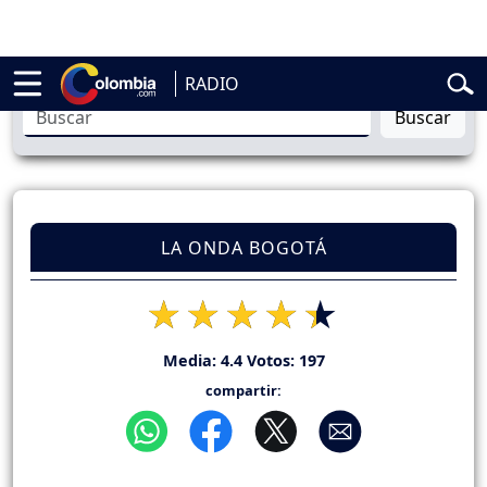
elardo de la Espriella
Vuelta a Colombia
Jorge Alfredo Vargas
Gusta
RADIO
Buscar
LA ONDA BOGOTÁ
Media:
4.4
Votos:
197
compartir: