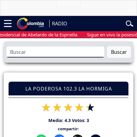
RADIO
cial de Abelardo de la Espriella
Sigue en vivo la posesión pre
Buscar
LA PODEROSA 102.3 LA HORMIGA
Media:
4.3
Votos:
3
compartir: