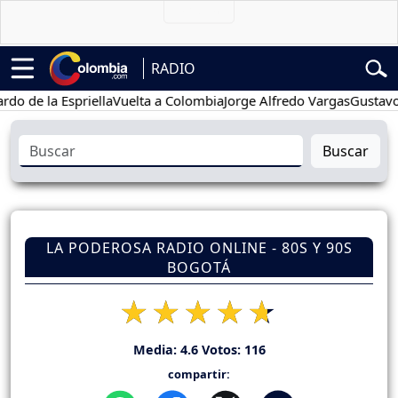
RADIO
 la Espriella
Vuelta a Colombia
Jorge Alfredo Vargas
Gustavo Petr
Buscar
LA PODEROSA RADIO ONLINE - 80S Y 90S
BOGOTÁ
Media:
4.6
Votos:
116
compartir: