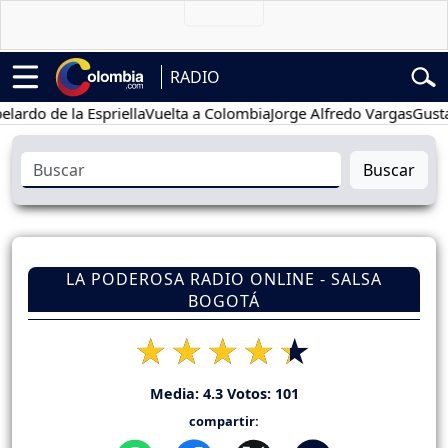
RADIO
 de la Espriella
Vuelta a Colombia
Jorge Alfredo Vargas
Gustavo P
Buscar
LA PODEROSA RADIO ONLINE - SALSA
BOGOTÁ
Media:
4.3
Votos:
101
compartir: