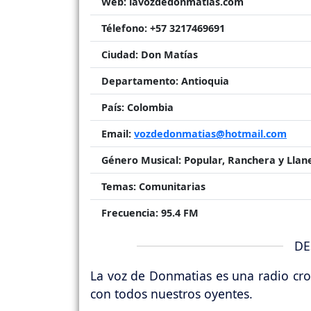
Web:
lavozdedonmatias.com
Télefono:
+57 3217469691
Ciudad:
Don Matías
Departamento:
Antioquia
País:
Colombia
Email:
vozdedonmatias@hotmail.com
Género Musical:
Popular, Ranchera y Llan
Temas:
Comunitarias
Frecuencia:
95.4 FM
DE
La voz de Donmatias es una radio cros
con todos nuestros oyentes.