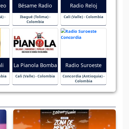
reo
Bésame Radio
Radio Reloj
) -
Ibagué (Tolima) -
Cali (Valle) - Colombia
Colombia
li
La Pianola Bomba
Radio Suroeste
mbia
Cali (Valle) - Colombia
Concordia (Antioquia) -
Colombia