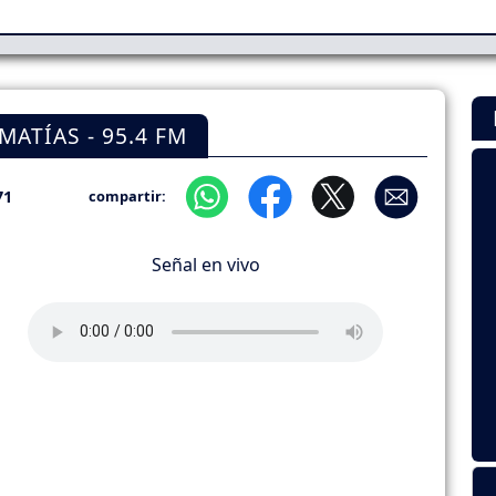
ATÍAS - 95.4 FM
71
compartir:
Señal en vivo