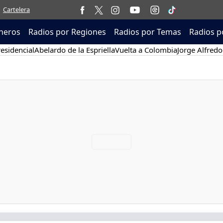
Cartelera
neros
Radios por Regiones
Radios por Temas
Radios p
esidencial
Abelardo de la Espriella
Vuelta a Colombia
Jorge Alfredo