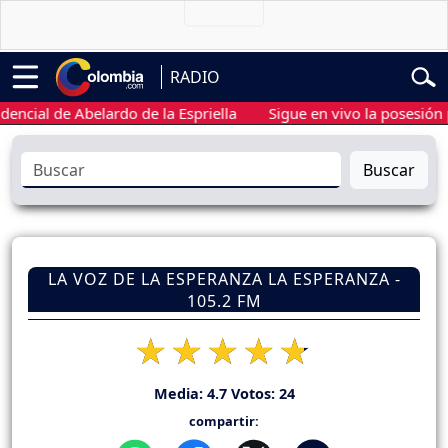
RADIO
al de Abelardo de la Espriella
Sigue en vivo la posesión presi
Buscar
LA VOZ DE LA ESPERANZA LA ESPERANZA -
105.2 FM
Media:
4.7
Votos:
24
compartir: