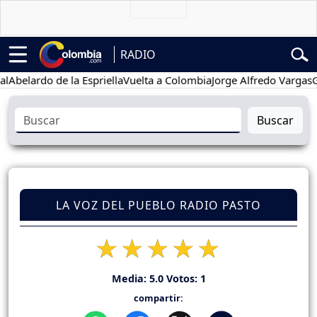
RADIO
ardo de la Espriella
Vuelta a Colombia
Jorge Alfredo Vargas
Gustav
Buscar
LA VOZ DEL PUEBLO RADIO PASTO
Media:
5.0
Votos:
1
compartir: