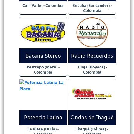
Cali (Valle) - Colombia
Betulia (Santander) -
Colombia
Bacana Stereo
Radio Recuerdos
Restrepo (Meta) -
Tunja (Boyacá) -
Colombia
Colombia
Potencia Latina
Ondas de Ibagué
La Plata (Huila) -
Ibagué (Tolima) -
Colombia
Colombia