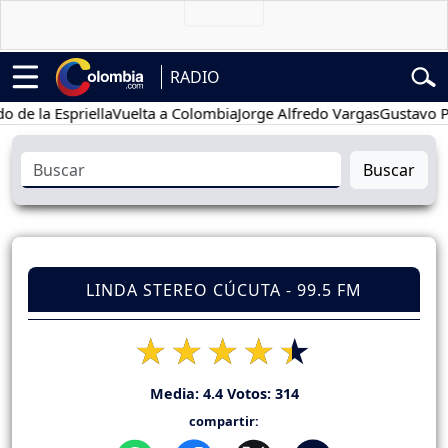
RADIO
a Espriella
Vuelta a Colombia
Jorge Alfredo Vargas
Gustavo Petro
Buscar
LINDA STEREO CÚCUTA - 99.5 FM
Media:
4.4
Votos:
314
compartir: