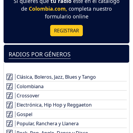
Si quieres que
tu radio
esté en el catálogo
de
Colombia.com,
completa nuestro
formulario online
REGISTRAR
RADIOS POR GÉNEROS
Clásica, Boleros, Jazz, Blues y Tango
Colombiana
Crossover
Electrónica, Hip Hop y Reggaeton
Gospel
Popular, Ranchera y Llanera
Rock, Pop, Anglo, Dance y Disco