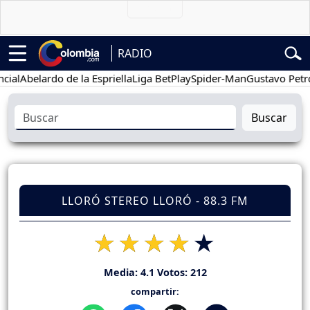
RADIO
Abelardo de la Espriella
Liga BetPlay
Spider-Man
Gustavo Petro
Buscar
LLORÓ STEREO LLORÓ - 88.3 FM
Media:
4.1
Votos:
212
compartir: