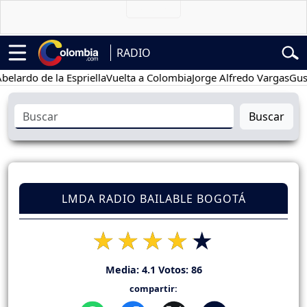
RADIO
o de la Espriella
Vuelta a Colombia
Jorge Alfredo Vargas
Gustavo 
Buscar
LMDA RADIO BAILABLE BOGOTÁ
Media:
4.1
Votos:
86
compartir: