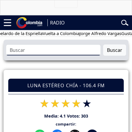
RADIO
 de la Espriella
Vuelta a Colombia
Jorge Alfredo Vargas
Gustavo Pe
Buscar
LUNA ESTÉREO CHÍA - 106.4 FM
Media:
4.1
Votos:
303
compartir: