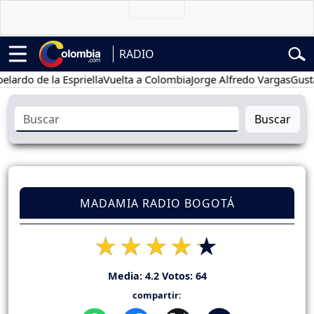
RADIO
 de la Espriella
Vuelta a Colombia
Jorge Alfredo Vargas
Gustavo P
Buscar
MADAMIA RADIO BOGOTÁ
Media:
4.2
Votos:
64
compartir: