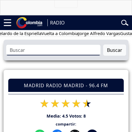
RADIO
de la Espriella
Vuelta a Colombia
Jorge Alfredo Vargas
Gustavo Pet
Buscar
MADRID RADIO MADRID - 96.4 FM
Media:
4.5
Votos:
8
compartir: