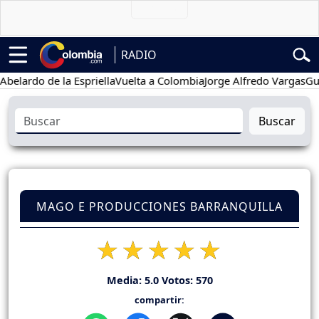
RADIO
do de la Espriella
Vuelta a Colombia
Jorge Alfredo Vargas
Gustavo 
Buscar
MAGO E PRODUCCIONES BARRANQUILLA
Media:
5.0
Votos:
570
compartir: