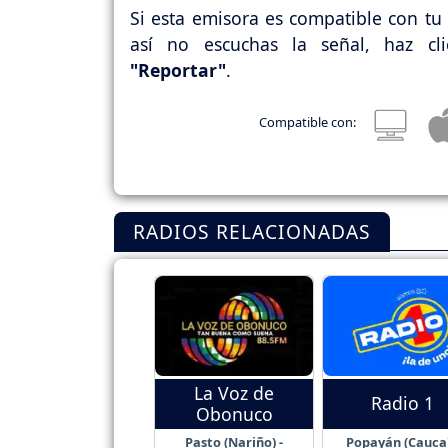
Si esta emisora es compatible con tu 
así no escuchas la señal, haz cl
"Reportar"
.
Compatible con:
RADIOS RELACIONADAS
La Voz de
Radio 1
Obonuco
Pasto (Nariño) -
Popayán (Cauca)