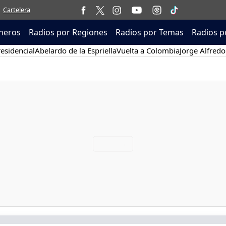
Cartelera
neros
Radios por Regiones
Radios por Temas
Radios p
esidencial
Abelardo de la Espriella
Vuelta a Colombia
Jorge Alfredo