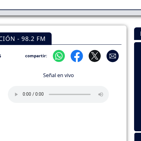
IÓN - 98.2 FM
6
compartir:
Señal en vivo