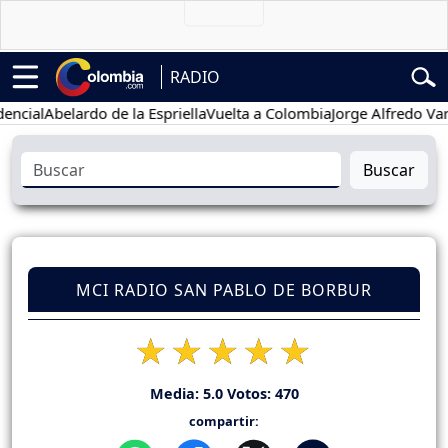
RADIO
l
Abelardo de la Espriella
Vuelta a Colombia
Jorge Alfredo Vargas
Gu
Buscar
MCI RADIO SAN PABLO DE BORBUR
Media:
5.0
Votos:
470
compartir: