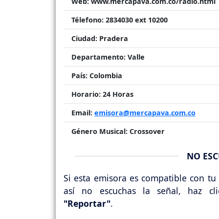
Web:
www.mercapava.com.co/radio.html
Télefono:
2834030 ext 10200
Ciudad:
Pradera
Departamento:
Valle
País:
Colombia
Horario:
24 Horas
Email:
emisora@mercapava.com.co
Género Musical:
Crossover
NO ESC
Si esta emisora es compatible con tu 
así no escuchas la señal, haz cl
"Reportar"
.