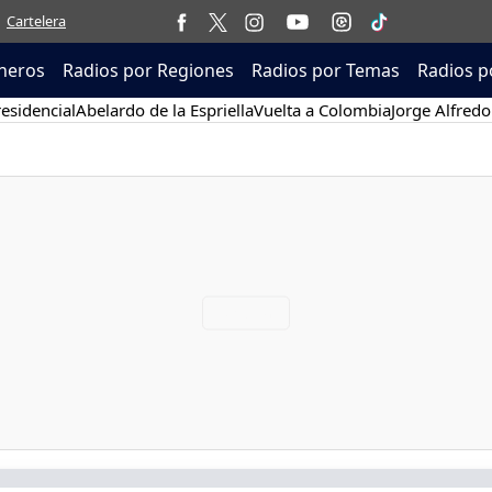
Cartelera
neros
Radios por Regiones
Radios por Temas
Radios p
esidencial
Abelardo de la Espriella
Vuelta a Colombia
Jorge Alfredo