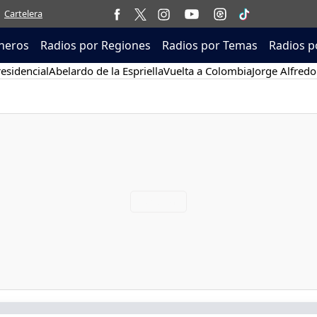
Cartelera
neros
Radios por Regiones
Radios por Temas
Radios p
esidencial
Abelardo de la Espriella
Vuelta a Colombia
Jorge Alfredo