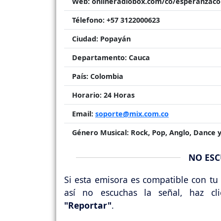
Web:
onlineradiobox.com/co/esperanzaco
Télefono:
+57 3122000623
Ciudad:
Popayán
Departamento:
Cauca
País:
Colombia
Horario:
24 Horas
Email:
soporte@mix.com.co
Género Musical:
Rock, Pop, Anglo, Dance y
NO ESC
Si esta emisora es compatible con tu 
así no escuchas la señal, haz cl
"Reportar"
.