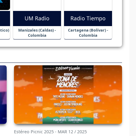
UM Radio
Radio Tiempo
tico)
Manizales (Caldas) -
Cartagena (Bolívar) -
Colombia
Colombia
Estéreo Picnic 2025 - MAR 12 / 2025