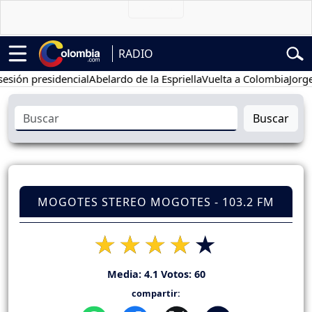
RADIO
 presidencial
Abelardo de la Espriella
Vuelta a Colombia
Jorge Alfr
Buscar
MOGOTES STEREO MOGOTES - 103.2 FM
Media:
4.1
Votos:
60
compartir: