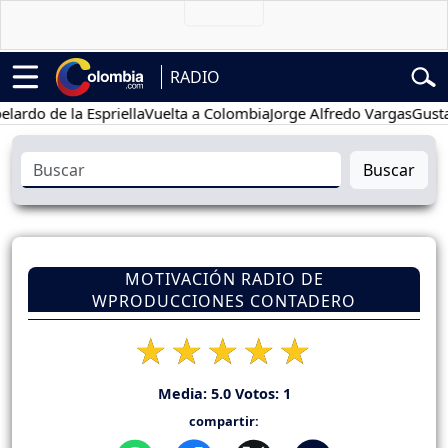
RADIO
 de la Espriella
Vuelta a Colombia
Jorge Alfredo Vargas
Gustavo Pe
Buscar
MOTIVACIÓN RADIO DE
WPRODUCCIONES CONTADERO
Media:
5.0
Votos:
1
compartir: