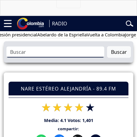
RADIO
presidencial
Abelardo de la Espriella
Vuelta a Colombia
Jorge Alfre
Buscar
NARE ESTÉREO ALEJANDRÍA - 89.4 FM
Media:
4.1
Votos:
1,401
compartir: