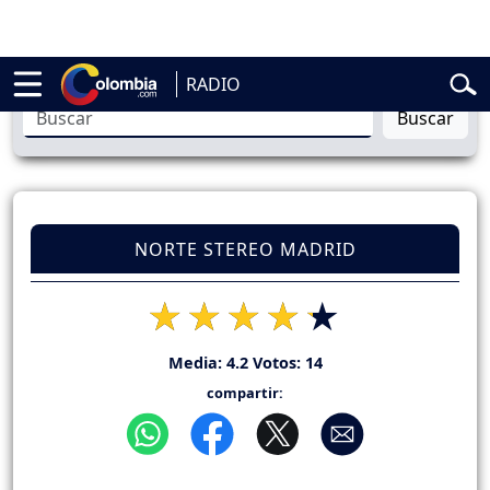
Abelardo de la Espriella
Vuelta a Colombia
Jorge Alfredo Vargas
Gu
RADIO
Buscar
NORTE STEREO MADRID
Media:
4.2
Votos:
14
compartir: