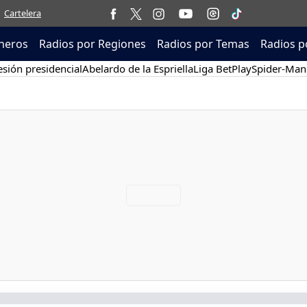
Cartelera
neros
Radios por Regiones
Radios por Temas
Radios p
sión presidencial
Abelardo de la Espriella
Liga BetPlay
Spider-Man