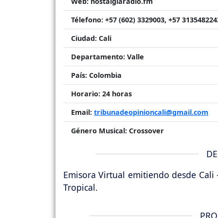
Web:
nostalgiaradio.fm
Télefono:
+57 (602) 3329003, +57 313548224
Ciudad:
Cali
Departamento:
Valle
País:
Colombia
Horario:
24 horas
Email:
tribunadeopinioncali@gmail.com
Género Musical:
Crossover
DE
Emisora Virtual emitiendo desde Cali 
Tropical.
PRO