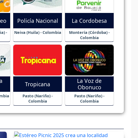
reo
Policía Nacional
La Cordobesa
a) -
Neiva (Huila) - Colombia
Montería (Córdoba) -
Colombia
a
La Voz de
Tropicana
Obonuco
ombia
Pasto (Nariño) -
Pasto (Nariño) -
Colombia
Colombia