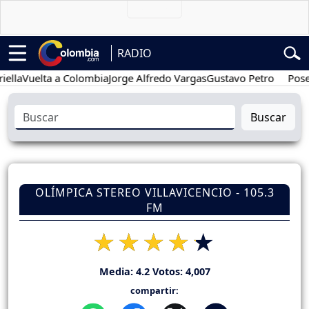
RADIO
uelta a Colombia
Jorge Alfredo Vargas
Gustavo Petro
Posesión p
Buscar
OLÍMPICA STEREO VILLAVICENCIO - 105.3
FM
Media:
4.2
Votos:
4,007
compartir: