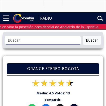
RADIO
ivo la posesión presidencial de Abelardo de la Espriella
Sigue
Buscar
ORANGE STEREO BOGOTÁ
Media:
4.5
Votos:
13
compartir: