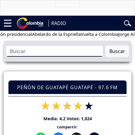
RADIO
esidencial
Abelardo de la Espriella
Vuelta a Colombia
Jorge Alfred
Buscar
PEÑÓN DE GUATAPÉ GUATAPÉ - 97.6 FM
Media:
4.2
Votos:
1,024
compartir: