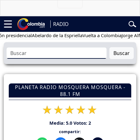
RADIO
sidencial
Abelardo de la Espriella
Vuelta a Colombia
Jorge Alfredo 
Buscar
PLANETA RADIO MOSQUERA MOSQUERA -
88.1 FM
Media:
5.0
Votos:
2
compartir: