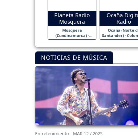
Planeta Radio
Ocaña Digit
Mosquera
Radio
Mosquera
Ocaña (Norte d
(Cundinamarca) -
Santander) - Colo
Colombia
NOTICIAS DE MÚSICA
Entretenimiento - MAR 12 / 2025