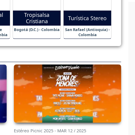
al
Tropisalsa
Turística Stereo
Cristiana
e
Bogotá (D.C.) - Colombia
San Rafael (Antioquia) -
mbia
Colombia
Estéreo Picnic 2025 - MAR 12 / 2025