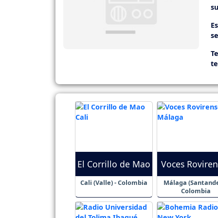
su
E
se
Te
t
El Corrillo de Mao
Voces Roviren
Cali (Valle) - Colombia
Málaga (Santande
Colombia