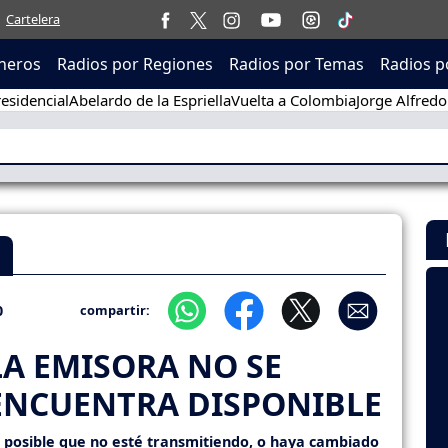
Cartelera
neros
Radios por Regiones
Radios por Temas
Radios p
esidencial
Abelardo de la Espriella
Vuelta a Colombia
Jorge Alfredo
0
compartir:
LA EMISORA NO SE
ENCUENTRA DISPONIBLE
s posible que no esté transmitiendo, o haya cambiado