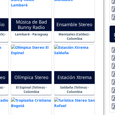
Música de Bad
io
Ensamble Stereo
Bunny Radio
k) -
Lambaré - Paraguay
Manizales (Caldas) -
Colombia
reo
Olímpica Stereo
Estación Xtrema
a) -
El Espinal (Tolima) -
Saldaña (Tolima) -
Colombia
Colombia