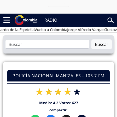
RADIO
e la Espriella
Vuelta a Colombia
Jorge Alfredo Vargas
Gustavo Pet
Buscar
POLICÍA NACIONAL MANIZALES - 103.7 FM
Media:
4.2
Votos:
627
compartir: