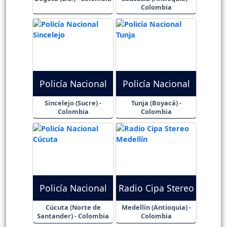
Colombia
Policía Nacional
Policía Nacional
Sincelejo (Sucre) -
Tunja (Boyacá) -
Colombia
Colombia
Policía Nacional
Radio Cipa Stereo
Cúcuta (Norte de
Medellín (Antioquia) -
Santander) - Colombia
Colombia