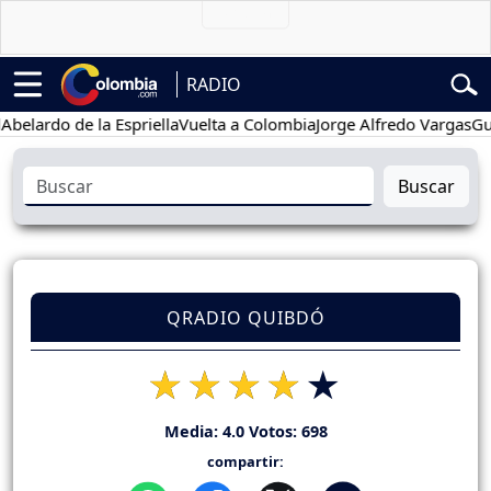
RADIO
rdo de la Espriella
Vuelta a Colombia
Jorge Alfredo Vargas
Gustavo
Buscar
QRADIO QUIBDÓ
Media:
4.0
Votos:
698
compartir: