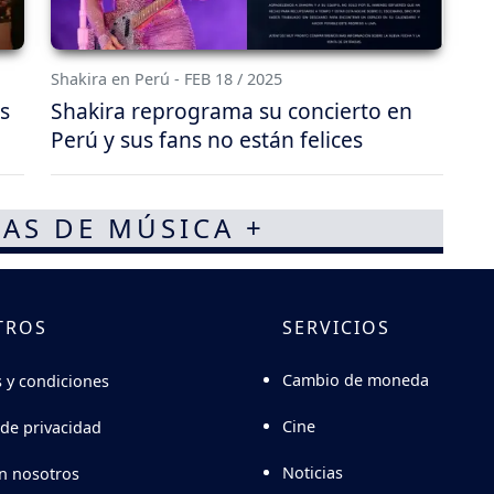
Shakira en Perú - FEB 18 / 2025
s
Shakira reprograma su concierto en
Perú y sus fans no están felices
AS DE MÚSICA +
TROS
SERVICIOS
Cambio de moneda
 y condiciones
Cine
 de privacidad
Noticias
n nosotros