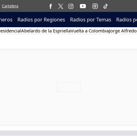
Cartelera
neros
Radios por Regiones
Radios por Temas
Radios p
esidencial
Abelardo de la Espriella
Vuelta a Colombia
Jorge Alfredo