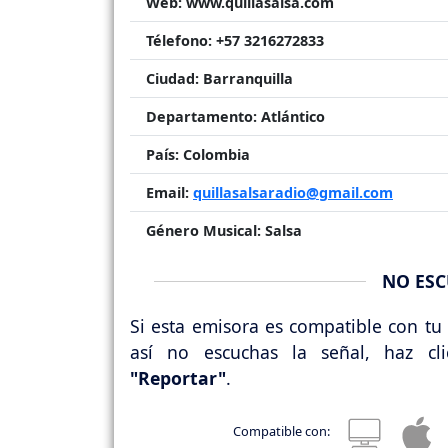
Web:
www.quillasalsa.com
Télefono:
+57 3216272833
Ciudad:
Barranquilla
Departamento:
Atlántico
País:
Colombia
Email:
quillasalsaradio@gmail.com
Género Musical:
Salsa
NO ESC
Si esta emisora es compatible con tu 
así no escuchas la señal, haz cl
"Reportar"
.
Compatible con: