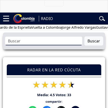
RADIO
de la Espriella
Vuelta a Colombia
Jorge Alfredo Vargas
Gustavo Pe
Buscar
RADAR EN LA RED CÚCUTA
Media:
4.5
Votos:
33
compartir: